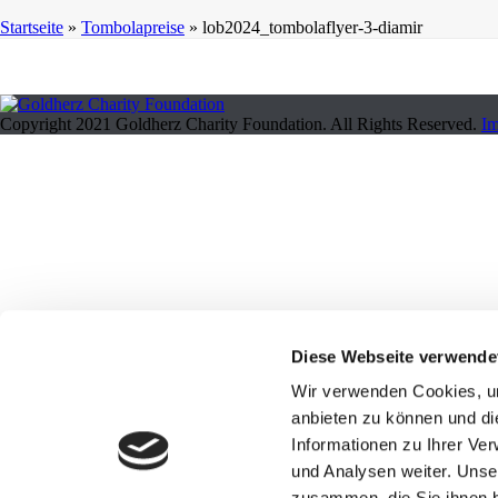
Startseite
»
Tombolapreise
»
lob2024_tombolaflyer-3-diamir
Copyright 2021 Goldherz Charity Foundation. All Rights Reserved.
I
Diese Webseite verwende
Wir verwenden Cookies, um
anbieten zu können und di
Informationen zu Ihrer Ve
und Analysen weiter. Unse
zusammen, die Sie ihnen b